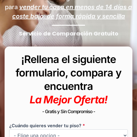
para
vender tu casa en menos de
14
días a
coste bajo, de forma rápida y sencilla
Servicio de Comparación Gratuito
¡Rellena el siguiente
formulario, compara y
encuentra
La Mejor Oferta!
- Gratis y Sin Compromiso -
¿Cuándo quieres vender tu piso?
*