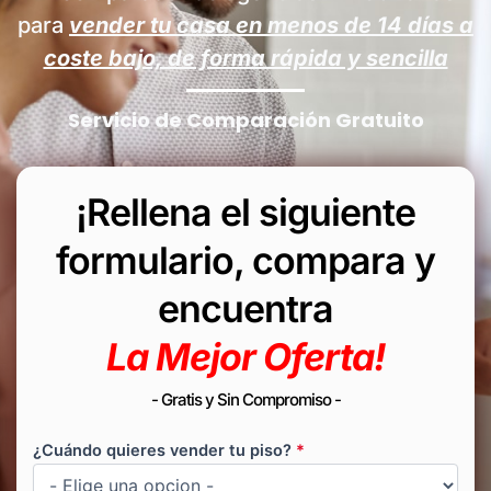
para
vender tu casa en menos de
14
días a
coste bajo, de forma rápida y sencilla
Servicio de Comparación Gratuito
¡Rellena el siguiente
formulario, compara y
encuentra
La Mejor Oferta!
- Gratis y Sin Compromiso -
¿Cuándo quieres vender tu piso?
*