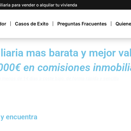
iaria para vender o alquilar tu vivienda
dor
Casos de Exito
Preguntas Fracuentes
Quien
liaria mas barata y mejor va
000€ en comisiones inmobili
en menos de
14
días a coste bajo, de forma rápida y sencilla
 y encuentra