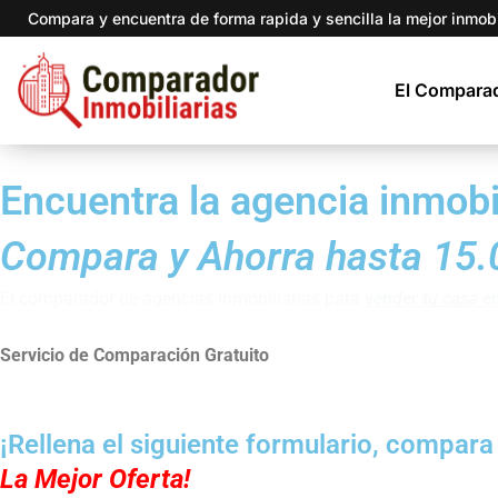
Ir
Compara y encuentra de forma rapida y sencilla la mejor inmobil
al
contenido
El Compara
Encuentra la agencia inmobi
Compara y Ahorra hasta 15.
El comparador de agencias inmobiliarias para
vender tu casa 
Servicio de Comparación Gratuito
¡Rellena el siguiente formulario, compara
La Mejor Oferta!