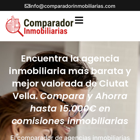
Ir
info@comparadorinmobiliarias.com
al
contenido
Encuentra la agencia
inmobiliaria mas barata y
mejor valorada de Ciutat
Vella.
Compara y Ahorra
hasta 15.000€ en
comisiones inmobiliarias
El comparador de agencias inmobiliarias