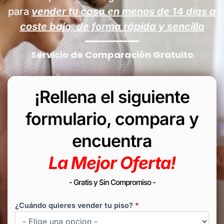
para
vender tu casa en menos de
14
días a
coste bajo, de forma rápida y sencilla
Servicio de Comparación Gratuito
¡Rellena el siguiente
formulario, compara y
encuentra
La Mejor Oferta!
- Gratis y Sin Compromiso -
¿Cuándo quieres vender tu piso?
*